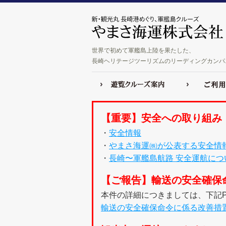
世界で初めて軍艦島上陸を果たした、
長崎ヘリテージツーリズムのリーディングカンパ
【重要】安全への取り組み
・
安全情報
・
やまさ海運㈱が公表する安全情
・
長崎〜軍艦島航路 安全運航につ
【ご報告】輸送の安全確保
本件の詳細につきましては、下記P
輸送の安全確保命令に係る改善措置