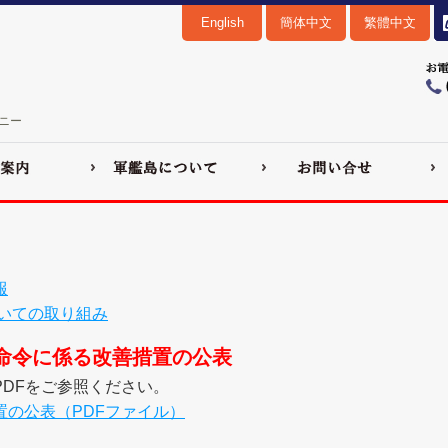
English
簡体中文
繁體中文
ニー
報
いての取り組み
命令に係る改善措置の公表
DFをご参照ください。
の公表（PDFファイル）