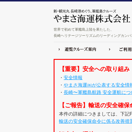
世界で初めて軍艦島上陸を果たした、
長崎ヘリテージツーリズムのリーディングカンパ
【重要】安全への取り組み
・
安全情報
・
やまさ海運㈱が公表する安全情
・
長崎〜軍艦島航路 安全運航につ
【ご報告】輸送の安全確保
本件の詳細につきましては、下記P
輸送の安全確保命令に係る改善措置