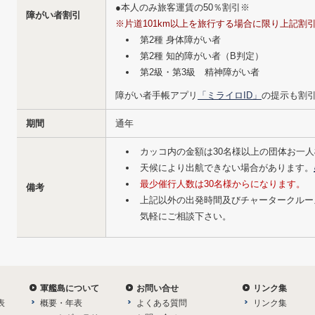
●本人のみ旅客運賃の50％割引※
障がい者割引
※片道101km以上を旅行する場合に限り上記割
第2種 身体障がい者
第2種 知的障がい者（B判定）
第2級・第3級 精神障がい者
障がい者手帳アプリ
「ミライロID」
の提示も割
期間
通年
カッコ内の金額は30名様以上の団体お一
天候により出航できない場合があります。
最少催行人数は30名様からになります。
備考
上記以外の出発時間及びチャータークルー
気軽にご相談下さい。
軍艦島について
お問い合せ
リンク集
表
概要・年表
よくある質問
リンク集