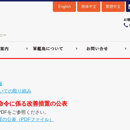
English
簡体中文
繁體中文
ニー
報
いての取り組み
命令に係る改善措置の公表
DFをご参照ください。
の公表（PDFファイル）