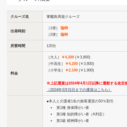
クルーズ名
軍艦島周遊クルーズ
［1便］
臨時
出発時刻
［2便］
臨時
所要時間
120分
［大人］
￥4,200
(￥3,800)
［中高生］
￥4,200
(￥3,800)
［小学生］
￥2,100
(￥1,900)
料金
※上記運賃は2024年4月1日以降に運航する改
（2024年3月31日までの運賃はこちら）
●本人と介護者1名の旅客運賃の50％割引
第1種 身体障がい者
第1種 知的障がい者（A判定）
第1級 精神障がい者