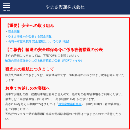
【重要】安全への取り組み
・
安全情報
・
やまさ海運㈱が公表する安全情報
・
長崎〜軍艦島航路 安全運航についての取り組み
【ご報告】輸送の安全確保命令に係る改善措置の公表
本件の詳細につきましては、下記PDFをご参照ください。
輸送の安全確保命令に係る改善措置の公表（PDFファイル）
観光丸の運航につきまして
観光丸の運航につきましては、現在準備中です。運航再開の日程が決まり次第お知らせいた
します。
お車でお越しのお客様へ
お車でお越しの際、提携駐車場はありませんので、最寄りの有料駐車場をご利用ください。
最寄りは「県営駐車場」(30分120円 高さ制限2.1M）がございます。
高さ2.1mを超える車両につきましては「
県営常盤南駐車場
」（30分100円・青空駐車場）
をご利用ください。
五島行のフェリー乗船者専用駐車場や月極駐車場のご利用はできませんのでご注意くださ
い。